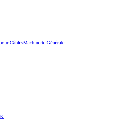
pour Câbles
Machinerie Générale
EK