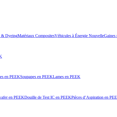
e & Dyeing
Matériaux Composites
Véhicules à Énergie Nouvelle
Gaines 
EK
les en PEEK
Soupapes en PEEK
Lames en PEEK
wafer en PEEK
Douille de Test IC en PEEK
Pièces d’Aspiration en PE