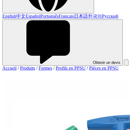
English
中文
Español
Português
Français
日本語
한국어
Русский
Obtenir un devis
Accueil
/
Produits
/
Formes
/
Profils en PPSU
/
Pièces en PPSU