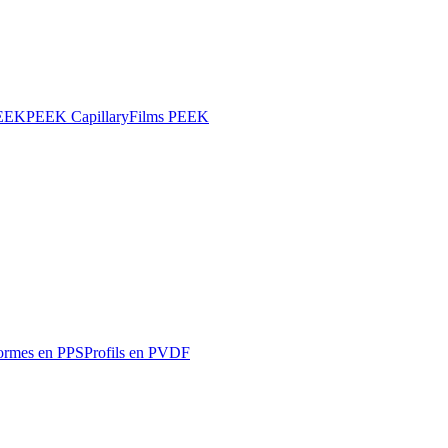
PEEK
PEEK Capillary
Films PEEK
ormes en PPS
Profils en PVDF