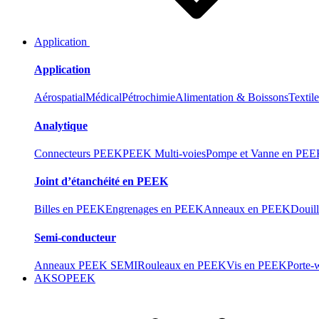
Application
Application
Aérospatial
Médical
Pétrochimie
Alimentation & Boissons
Textil
Analytique
Connecteurs PEEK
PEEK Multi-voies
Pompe et Vanne en PE
Joint d’étanchéité en PEEK
Billes en PEEK
Engrenages en PEEK
Anneaux en PEEK
Douil
Semi-conducteur
Anneaux PEEK SEMI
Rouleaux en PEEK
Vis en PEEK
Porte-
AKSOPEEK