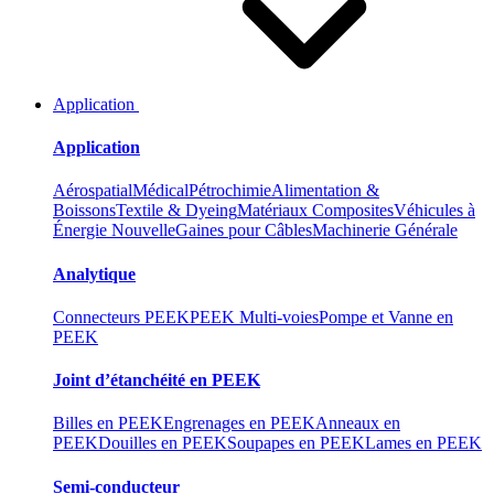
Application
Application
Aérospatial
Médical
Pétrochimie
Alimentation &
Boissons
Textile & Dyeing
Matériaux Composites
Véhicules à
Énergie Nouvelle
Gaines pour Câbles
Machinerie Générale
Analytique
Connecteurs PEEK
PEEK Multi-voies
Pompe et Vanne en
PEEK
Joint d’étanchéité en PEEK
Billes en PEEK
Engrenages en PEEK
Anneaux en
PEEK
Douilles en PEEK
Soupapes en PEEK
Lames en PEEK
Semi-conducteur