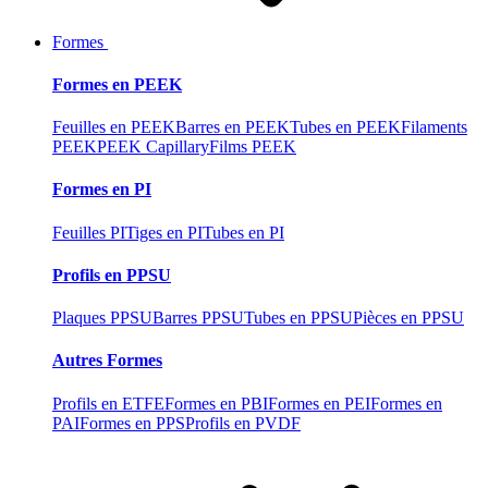
Formes
Formes en PEEK
Feuilles en PEEK
Barres en PEEK
Tubes en PEEK
Filaments
PEEK
PEEK Capillary
Films PEEK
Formes en PI
Feuilles PI
Tiges en PI
Tubes en PI
Profils en PPSU
Plaques PPSU
Barres PPSU
Tubes en PPSU
Pièces en PPSU
Autres Formes
Profils en ETFE
Formes en PBI
Formes en PEI
Formes en
PAI
Formes en PPS
Profils en PVDF