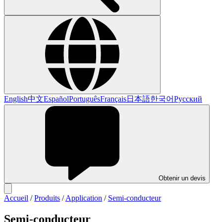
English
中文
Español
Português
Français
日本語
한국어
Русский
Obtenir un devis
Accueil
/
Produits
/
Application
/
Semi-conducteur
Semi-conducteur