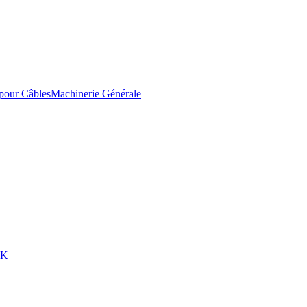
pour Câbles
Machinerie Générale
EK