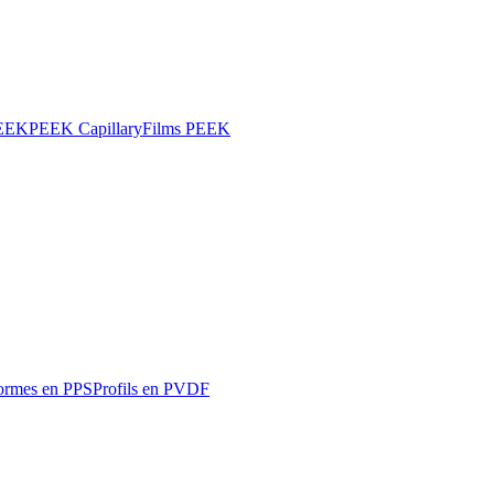
PEEK
PEEK Capillary
Films PEEK
ormes en PPS
Profils en PVDF