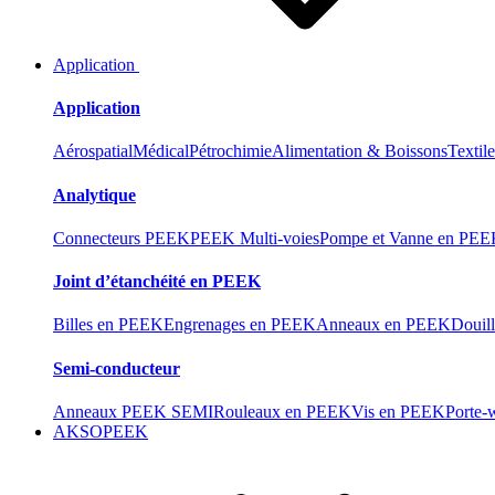
Application
Application
Aérospatial
Médical
Pétrochimie
Alimentation & Boissons
Textil
Analytique
Connecteurs PEEK
PEEK Multi-voies
Pompe et Vanne en PE
Joint d’étanchéité en PEEK
Billes en PEEK
Engrenages en PEEK
Anneaux en PEEK
Douil
Semi-conducteur
Anneaux PEEK SEMI
Rouleaux en PEEK
Vis en PEEK
Porte-
AKSOPEEK