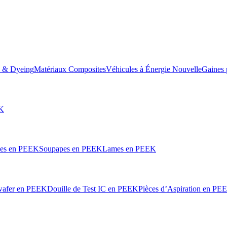
e & Dyeing
Matériaux Composites
Véhicules à Énergie Nouvelle
Gaines 
EK
les en PEEK
Soupapes en PEEK
Lames en PEEK
wafer en PEEK
Douille de Test IC en PEEK
Pièces d’Aspiration en PE