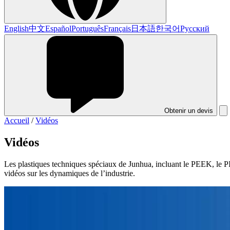
English
中文
Español
Português
Français
日本語
한국어
Русский
Obtenir un devis
Accueil
/
Vidéos
Vidéos
Les plastiques techniques spéciaux de Junhua, incluant le PEEK, le PI,
vidéos sur les dynamiques de l’industrie.