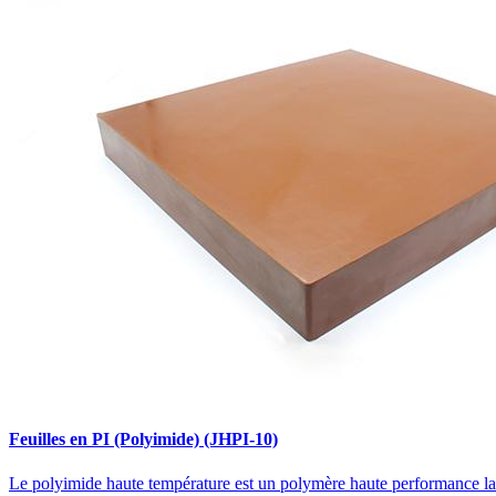
Feuilles en PI (Polyimide) (JHPI-10)
Le polyimide haute température est un polymère haute performance large