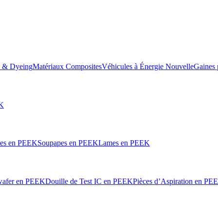
e & Dyeing
Matériaux Composites
Véhicules à Énergie Nouvelle
Gaines 
EK
les en PEEK
Soupapes en PEEK
Lames en PEEK
wafer en PEEK
Douille de Test IC en PEEK
Pièces d’Aspiration en PE