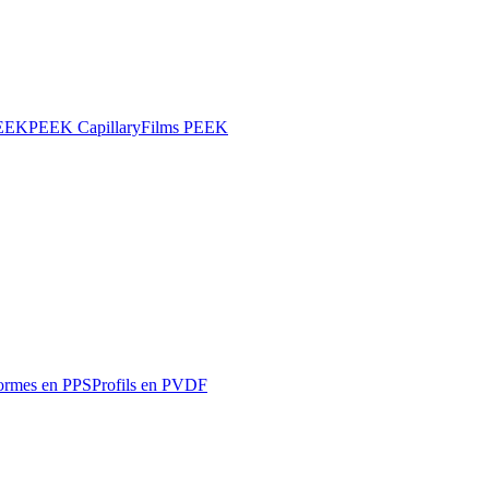
PEEK
PEEK Capillary
Films PEEK
ormes en PPS
Profils en PVDF