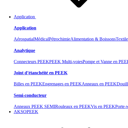
Application
Application
Aérospatial
Médical
Pétrochimie
Alimentation & Boissons
Textil
Analytique
Connecteurs PEEK
PEEK Multi-voies
Pompe et Vanne en PE
Joint d’étanchéité en PEEK
Billes en PEEK
Engrenages en PEEK
Anneaux en PEEK
Douil
Semi-conducteur
Anneaux PEEK SEMI
Rouleaux en PEEK
Vis en PEEK
Porte-
AKSOPEEK