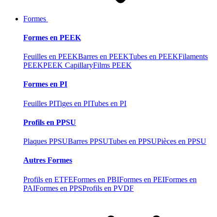
Formes
Formes en PEEK
Feuilles en PEEK
Barres en PEEK
Tubes en PEEK
Filaments
PEEK
PEEK Capillary
Films PEEK
Formes en PI
Feuilles PI
Tiges en PI
Tubes en PI
Profils en PPSU
Plaques PPSU
Barres PPSU
Tubes en PPSU
Pièces en PPSU
Autres Formes
Profils en ETFE
Formes en PBI
Formes en PEI
Formes en
PAI
Formes en PPS
Profils en PVDF