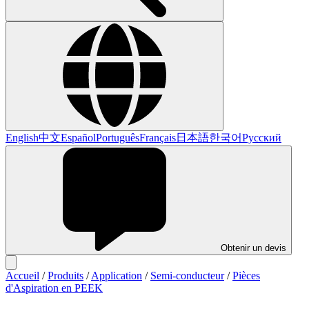
English
中文
Español
Português
Français
日本語
한국어
Русский
Obtenir un devis
Accueil
/
Produits
/
Application
/
Semi-conducteur
/
Pièces
d'Aspiration en PEEK