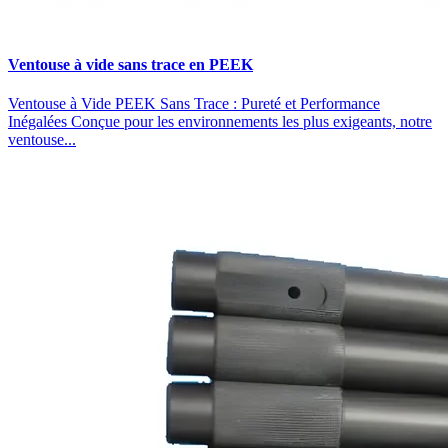
Ventouse à vide sans trace en PEEK
Ventouse à Vide PEEK Sans Trace : Pureté et Performance
Inégalées Conçue pour les environnements les plus exigeants, notre
ventouse...