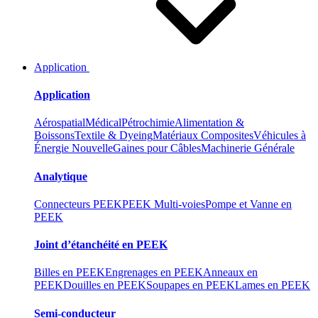
Application
Application
Aérospatial
Médical
Pétrochimie
Alimentation &
Boissons
Textile & Dyeing
Matériaux Composites
Véhicules à
Énergie Nouvelle
Gaines pour Câbles
Machinerie Générale
Analytique
Connecteurs PEEK
PEEK Multi-voies
Pompe et Vanne en
PEEK
Joint d’étanchéité en PEEK
Billes en PEEK
Engrenages en PEEK
Anneaux en
PEEK
Douilles en PEEK
Soupapes en PEEK
Lames en PEEK
Semi-conducteur