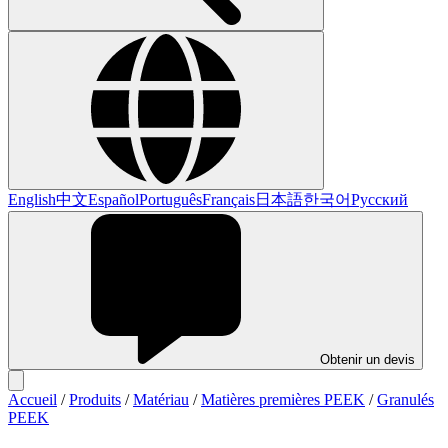
English
中文
Español
Português
Français
日本語
한국어
Русский
Obtenir un devis
Accueil
/
Produits
/
Matériau
/
Matières premières PEEK
/
Granulés
PEEK