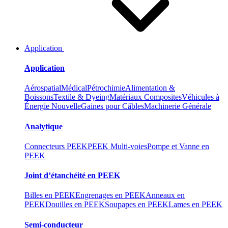
Application
Application
Aérospatial
Médical
Pétrochimie
Alimentation &
Boissons
Textile & Dyeing
Matériaux Composites
Véhicules à
Énergie Nouvelle
Gaines pour Câbles
Machinerie Générale
Analytique
Connecteurs PEEK
PEEK Multi-voies
Pompe et Vanne en
PEEK
Joint d’étanchéité en PEEK
Billes en PEEK
Engrenages en PEEK
Anneaux en
PEEK
Douilles en PEEK
Soupapes en PEEK
Lames en PEEK
Semi-conducteur