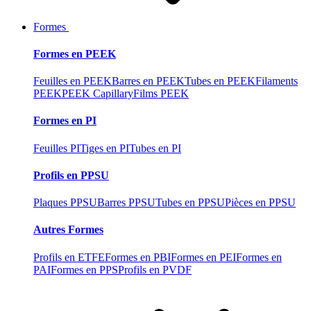
Formes
Formes en PEEK
Feuilles en PEEK
Barres en PEEK
Tubes en PEEK
Filaments
PEEK
PEEK Capillary
Films PEEK
Formes en PI
Feuilles PI
Tiges en PI
Tubes en PI
Profils en PPSU
Plaques PPSU
Barres PPSU
Tubes en PPSU
Pièces en PPSU
Autres Formes
Profils en ETFE
Formes en PBI
Formes en PEI
Formes en
PAI
Formes en PPS
Profils en PVDF