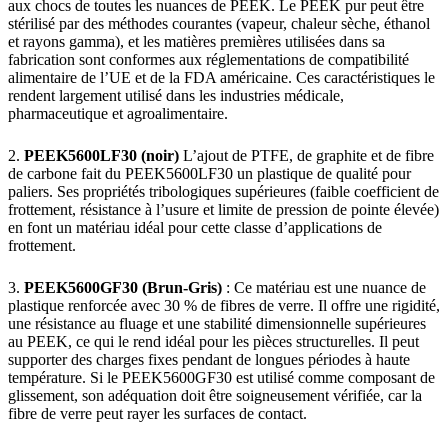
aux chocs de toutes les nuances de PEEK. Le PEEK pur peut être
stérilisé par des méthodes courantes (vapeur, chaleur sèche, éthanol
et rayons gamma), et les matières premières utilisées dans sa
fabrication sont conformes aux réglementations de compatibilité
alimentaire de l’UE et de la FDA américaine. Ces caractéristiques le
rendent largement utilisé dans les industries médicale,
pharmaceutique et agroalimentaire.
2.
PEEK5600LF30 (noir)
L’ajout de PTFE, de graphite et de fibre
de carbone fait du PEEK5600LF30 un plastique de qualité pour
paliers. Ses propriétés tribologiques supérieures (faible coefficient de
frottement, résistance à l’usure et limite de pression de pointe élevée)
en font un matériau idéal pour cette classe d’applications de
frottement.
3.
PEEK5600GF30 (Brun-Gris)
: Ce matériau est une nuance de
plastique renforcée avec 30 % de fibres de verre. Il offre une rigidité,
une résistance au fluage et une stabilité dimensionnelle supérieures
au PEEK, ce qui le rend idéal pour les pièces structurelles. Il peut
supporter des charges fixes pendant de longues périodes à haute
température. Si le PEEK5600GF30 est utilisé comme composant de
glissement, son adéquation doit être soigneusement vérifiée, car la
fibre de verre peut rayer les surfaces de contact.