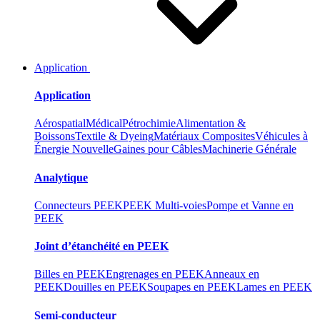
Application
Application
Aérospatial
Médical
Pétrochimie
Alimentation &
Boissons
Textile & Dyeing
Matériaux Composites
Véhicules à
Énergie Nouvelle
Gaines pour Câbles
Machinerie Générale
Analytique
Connecteurs PEEK
PEEK Multi-voies
Pompe et Vanne en
PEEK
Joint d’étanchéité en PEEK
Billes en PEEK
Engrenages en PEEK
Anneaux en
PEEK
Douilles en PEEK
Soupapes en PEEK
Lames en PEEK
Semi-conducteur