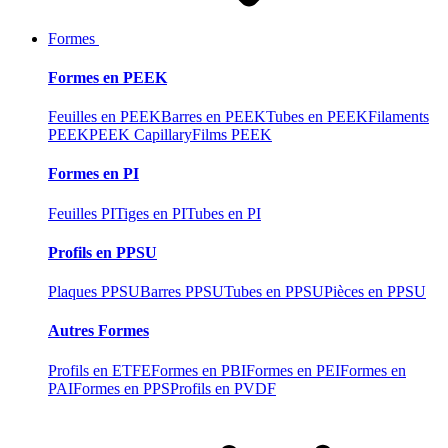
Formes
Formes en PEEK
Feuilles en PEEK
Barres en PEEK
Tubes en PEEK
Filaments
PEEK
PEEK Capillary
Films PEEK
Formes en PI
Feuilles PI
Tiges en PI
Tubes en PI
Profils en PPSU
Plaques PPSU
Barres PPSU
Tubes en PPSU
Pièces en PPSU
Autres Formes
Profils en ETFE
Formes en PBI
Formes en PEI
Formes en
PAI
Formes en PPS
Profils en PVDF