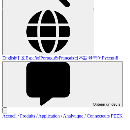
English
中文
Español
Português
Français
日本語
한국어
Русский
Obtenir un devis
Accueil
/
Produits
/
Application
/
Analytique
/
Connecteurs PEEK