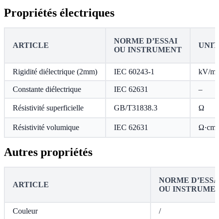
Propriétés électriques
NORME D’ESSAI
ARTICLE
UNIT
OU INSTRUMENT
Rigidité diélectrique (2mm)
IEC 60243-1
kV/m
Constante diélectrique
IEC 62631
–
Résistivité superficielle
GB/T31838.3
Ω
Résistivité volumique
IEC 62631
Ω·cm
Autres propriétés
NORME D’ESSA
ARTICLE
OU INSTRUME
Couleur
/