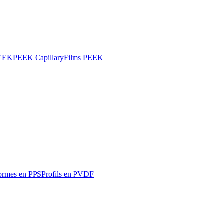
PEEK
PEEK Capillary
Films PEEK
ormes en PPS
Profils en PVDF