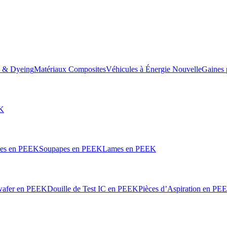
e & Dyeing
Matériaux Composites
Véhicules à Énergie Nouvelle
Gaines 
EK
les en PEEK
Soupapes en PEEK
Lames en PEEK
wafer en PEEK
Douille de Test IC en PEEK
Pièces d’Aspiration en PE