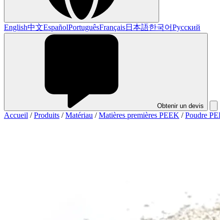
English
中文
Español
Português
Français
日本語
한국어
Русский
Obtenir un devis
Accueil
/
Produits
/
Matériau
/
Matières premières PEEK
/
Poudre P