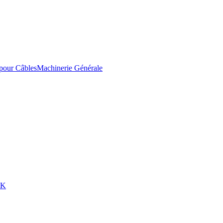
pour Câbles
Machinerie Générale
EK