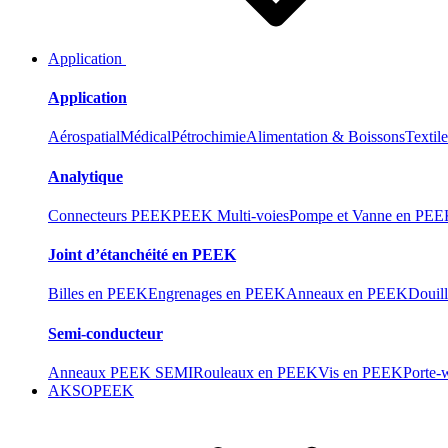
Application
Application
Aérospatial
Médical
Pétrochimie
Alimentation & Boissons
Textil
Analytique
Connecteurs PEEK
PEEK Multi-voies
Pompe et Vanne en PE
Joint d’étanchéité en PEEK
Billes en PEEK
Engrenages en PEEK
Anneaux en PEEK
Douil
Semi-conducteur
Anneaux PEEK SEMI
Rouleaux en PEEK
Vis en PEEK
Porte-
AKSOPEEK