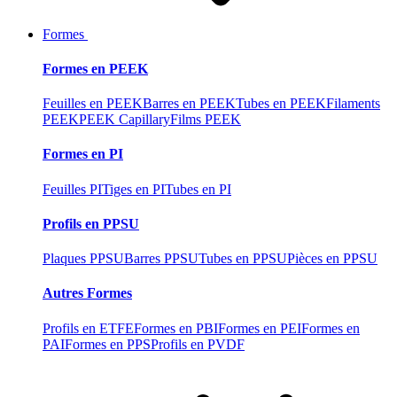
Formes
Formes en PEEK
Feuilles en PEEK
Barres en PEEK
Tubes en PEEK
Filaments
PEEK
PEEK Capillary
Films PEEK
Formes en PI
Feuilles PI
Tiges en PI
Tubes en PI
Profils en PPSU
Plaques PPSU
Barres PPSU
Tubes en PPSU
Pièces en PPSU
Autres Formes
Profils en ETFE
Formes en PBI
Formes en PEI
Formes en
PAI
Formes en PPS
Profils en PVDF