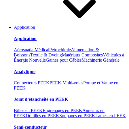
Application
Application
Aérospatial
Médical
Pétrochimie
Alimentation &
Boissons
Textile & Dyeing
Matériaux Composites
Véhicules à
Énergie Nouvelle
Gaines pour Câbles
Machinerie Générale
Analytique
Connecteurs PEEK
PEEK Multi-voies
Pompe et Vanne en
PEEK
Joint d’étanchéité en PEEK
Billes en PEEK
Engrenages en PEEK
Anneaux en
PEEK
Douilles en PEEK
Soupapes en PEEK
Lames en PEEK
Semi-conducteur