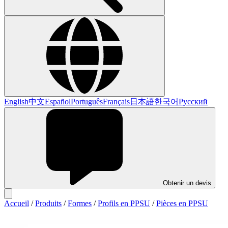
English
中文
Español
Português
Français
日本語
한국어
Русский
Obtenir un devis
Accueil
/
Produits
/
Formes
/
Profils en PPSU
/
Pièces en PPSU