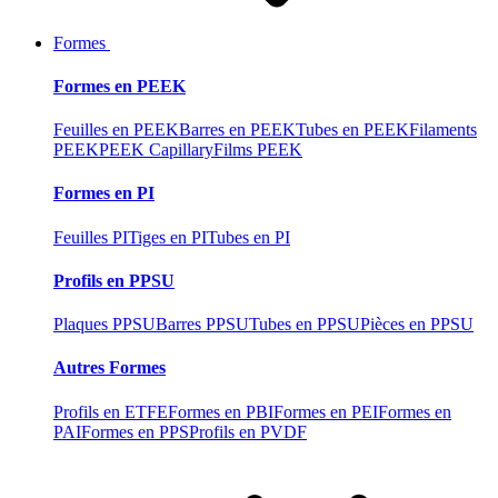
Formes
Formes en PEEK
Feuilles en PEEK
Barres en PEEK
Tubes en PEEK
Filaments
PEEK
PEEK Capillary
Films PEEK
Formes en PI
Feuilles PI
Tiges en PI
Tubes en PI
Profils en PPSU
Plaques PPSU
Barres PPSU
Tubes en PPSU
Pièces en PPSU
Autres Formes
Profils en ETFE
Formes en PBI
Formes en PEI
Formes en
PAI
Formes en PPS
Profils en PVDF