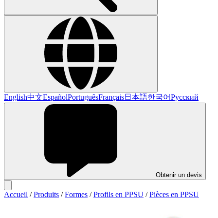
English
中文
Español
Português
Français
日本語
한국어
Русский
Obtenir un devis
Accueil
/
Produits
/
Formes
/
Profils en PPSU
/
Pièces en PPSU