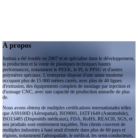
À propos
Junhua a été fondée en 2007 et se spécialise dans le développement,
la production et la vente de plastiques techniques hautes
performances, notamment le PEEK, le PI, le PPSU et d'autres
polymères spéciaux. L'entreprise dispose d'une usine moderne
occupant plus de 15 000 mètres carrés, avec plus de 40 lignes
d'extrusion, des équipements complets de moulage par injection et
d'usinage CNC, avec une capacité de production annuelle de plus
de.
Nous avons obtenu de multiples certifications internationales telles
que AS9100D (Aérospatial), ISO9001, IATF1649 (Automobile),
ISO13485 (Dispositifs médicaux), FDA, RoHS, REACH, SGS, et
nos produits sont entièrement traçables. Nos clients couvrent de
multiples industries à haut seuil d'entrée dans plus de 60 pays et
régions, notamment l'aérospatiale, le médical, les semi-conducteurs,