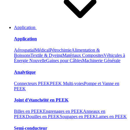
Application
Application
Aérospatial
Médical
Pétrochimie
Alimentation &
Boissons
Textile & Dyeing
Matériaux Composites
Véhicules à
Énergie Nouvelle
Gaines pour Câbles
Machinerie Générale
Analytique
Connecteurs PEEK
PEEK Multi-voies
Pompe et Vanne en
PEEK
Joint d’étanchéité en PEEK
Billes en PEEK
Engrenages en PEEK
Anneaux en
PEEK
Douilles en PEEK
Soupapes en PEEK
Lames en PEEK
Semi-conducteur