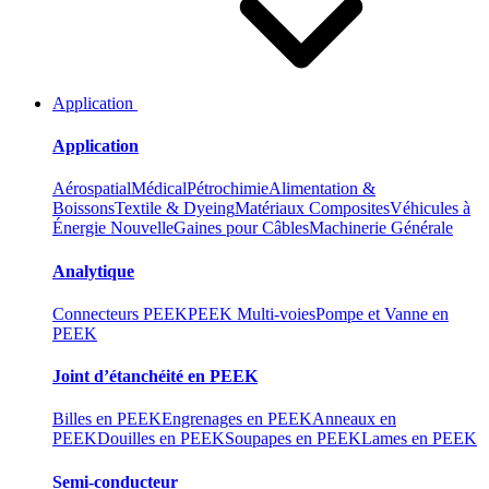
Application
Application
Aérospatial
Médical
Pétrochimie
Alimentation &
Boissons
Textile & Dyeing
Matériaux Composites
Véhicules à
Énergie Nouvelle
Gaines pour Câbles
Machinerie Générale
Analytique
Connecteurs PEEK
PEEK Multi-voies
Pompe et Vanne en
PEEK
Joint d’étanchéité en PEEK
Billes en PEEK
Engrenages en PEEK
Anneaux en
PEEK
Douilles en PEEK
Soupapes en PEEK
Lames en PEEK
Semi-conducteur