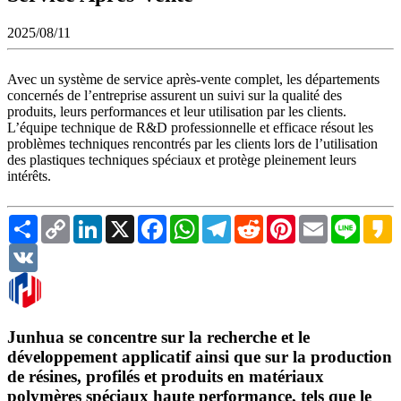
2025/08/11
Avec un système de service après-vente complet, les départements
concernés de l’entreprise assurent un suivi sur la qualité des
produits, leurs performances et leur utilisation par les clients.
L’équipe technique de R&D professionnelle et efficace résout les
problèmes techniques rencontrés par les clients lors de l’utilisation
des plastiques techniques spéciaux et protège pleinement leurs
intérêts.
Share
Copy
LinkedIn
X
Facebook
WhatsApp
Telegram
Reddit
Pinterest
Email
Line
K
Link
VK
Junhua se concentre sur la recherche et le
développement applicatif ainsi que sur la production
de résines, profilés et produits en matériaux
polymères spéciaux haute performance, tels que le