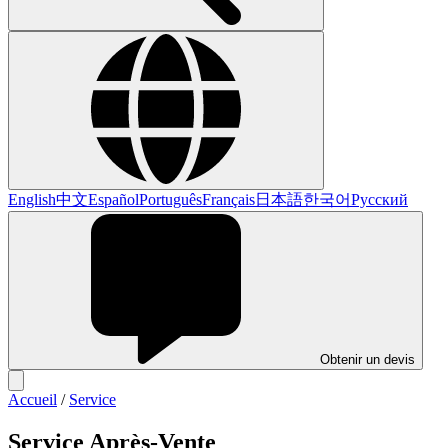
English
中文
Español
Português
Français
日本語
한국어
Русский
Obtenir un devis
Accueil
/
Service
Service Après-Vente