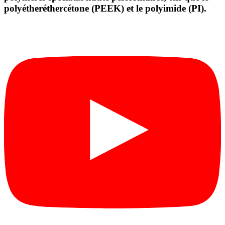
polyétheréthercétone (PEEK) et le polyimide (PI).