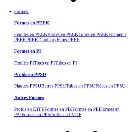
Formes
Formes en PEEK
Feuilles en PEEK
Barres en PEEK
Tubes en PEEK
Filaments
PEEK
PEEK Capillary
Films PEEK
Formes en PI
Feuilles PI
Tiges en PI
Tubes en PI
Profils en PPSU
Plaques PPSU
Barres PPSU
Tubes en PPSU
Pièces en PPSU
Autres Formes
Profils en ETFE
Formes en PBI
Formes en PEI
Formes en
PAI
Formes en PPS
Profils en PVDF