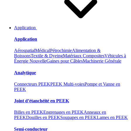
Application
Application
Aérospatial
Médical
Pétrochimie
Alimentation &
Boissons
Textile & Dyeing
Matériaux Composites
Véhicules à
Énergie Nouvelle
Gaines pour Câbles
Machinerie Générale
Analytique
Connecteurs PEEK
PEEK Multi-voies
Pompe et Vanne en
PEEK
Joint d’étanchéité en PEEK
Billes en PEEK
Engrenages en PEEK
Anneaux en
PEEK
Douilles en PEEK
Soupapes en PEEK
Lames en PEEK
Semi-conducteur