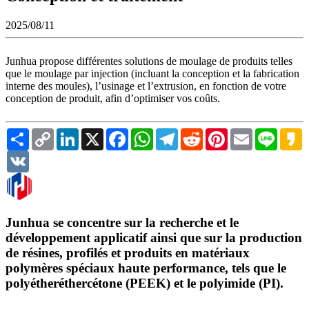
2025/08/11
Junhua propose différentes solutions de moulage de produits telles
que le moulage par injection (incluant la conception et la fabrication
interne des moules), l’usinage et l’extrusion, en fonction de votre
conception de produit, afin d’optimiser vos coûts.
Share
Copy
LinkedIn
X
Facebook
WhatsApp
Telegram
Reddit
Pinterest
Email
Line
K
Link
VK
Junhua se concentre sur la recherche et le
développement applicatif ainsi que sur la production
de résines, profilés et produits en matériaux
polymères spéciaux haute performance, tels que le
polyétheréthercétone (PEEK) et le polyimide (PI).