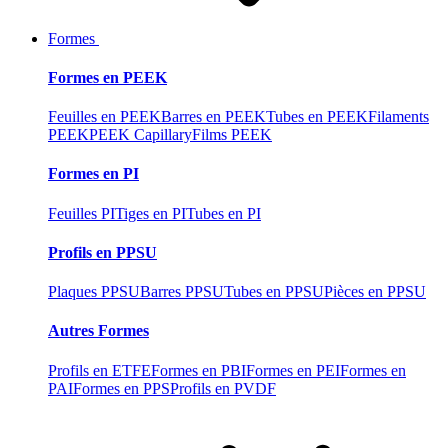
Formes
Formes en PEEK
Feuilles en PEEK
Barres en PEEK
Tubes en PEEK
Filaments
PEEK
PEEK Capillary
Films PEEK
Formes en PI
Feuilles PI
Tiges en PI
Tubes en PI
Profils en PPSU
Plaques PPSU
Barres PPSU
Tubes en PPSU
Pièces en PPSU
Autres Formes
Profils en ETFE
Formes en PBI
Formes en PEI
Formes en
PAI
Formes en PPS
Profils en PVDF