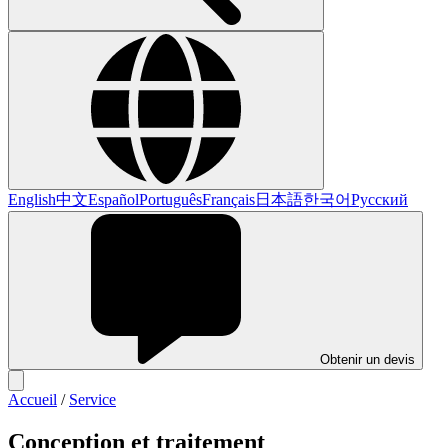
English
中文
Español
Português
Français
日本語
한국어
Русский
Obtenir un devis
Accueil
/
Service
Conception et traitement