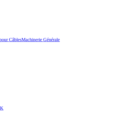
pour Câbles
Machinerie Générale
EK