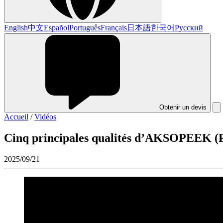
English
中文
Español
Português
Français
日本語
한국어
Русский
Obtenir un devis
Accueil
/
Vidéos
Cinq principales qualités d’AKSOPEEK (P
2025/09/21