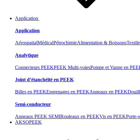
Application
Application
Aérospatial
Médical
Pétrochimie
Alimentation & Boissons
Textil
Analytique
Connecteurs PEEK
PEEK Multi-voies
Pompe et Vanne en PE
Joint d’étanchéité en PEEK
Billes en PEEK
Engrenages en PEEK
Anneaux en PEEK
Douil
Semi-conducteur
Anneaux PEEK SEMI
Rouleaux en PEEK
Vis en PEEK
Porte-
AKSOPEEK