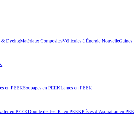
e & Dyeing
Matériaux Composites
Véhicules à Énergie Nouvelle
Gaines 
EK
les en PEEK
Soupapes en PEEK
Lames en PEEK
wafer en PEEK
Douille de Test IC en PEEK
Pièces d’Aspiration en PE