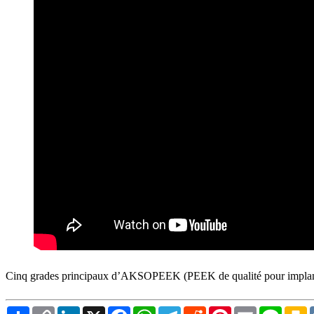
Cinq grades principaux d’AKSOPEEK (PEEK de qualité pour implan
Share
Copy
LinkedIn
X
Facebook
WhatsApp
Telegram
Reddit
Pinterest
Email
Line
K