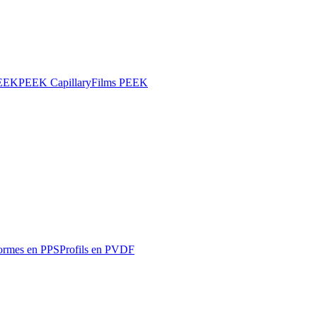
PEEK
PEEK Capillary
Films PEEK
ormes en PPS
Profils en PVDF